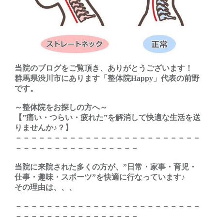
当院のブログをご覧頂き、ありがとうございます！
群馬県渋川市にあります「整体院Happy」代表の前野
です。
～整体院をお探しの方へ～
【”痛い・つらい・疲れた”を解消して快適な生活を送
りませんか♪？】
－－－－－－－－－－－－－－－－－－－－－－－－
－－－－－－－－－－－－－－－－
当院に来院された多くの方が、”日常・家事・育児・
仕事・趣味・スポーツ”を快適に行なっています♪
その理由は、、、
－－－－－－－－－－－－－－－－－－－－－－－－
－－－－－－－－－－－－－－－－