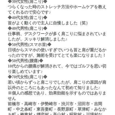
◆30代女性(肩こり)◆
つらくなった時のストレッチ方法やホームケアを教え
てくれるので安心です♪
◆40代女性(首こり)◆
首がよく動くので主人に自慢しました（笑）
◆40代男性(肩こり)◆
仕事柄、デスクワークが多く肩こりに悩まされていま
したが、スッキリ解消しました♪
◆50代男性(スマホ首)◆
日頃からスマホの使いすぎでいつも首と肩が重だるか
ったのですが、施術を受けてとても楽になりました！
◆50代男性(腰痛)◆
10代からの腰痛が解消されて、今ではゴルフを思い切
り楽しめています♪
◆70代女性(肩こり)◆
若い頃からずっと肩こりでしたが、肩こりの原因が肩
以外のところにもあったなんて初めて知りました♪
※個人の感想であり、効果効能を示すものではありま
せん
前橋市・高崎市・伊勢崎市・渋川市・沼田市・吉岡
町・中之条町・東吾妻町・長野原町・草津町・みなか
み町・榛東村・嬬恋村・高山村・昭和村・川場村な