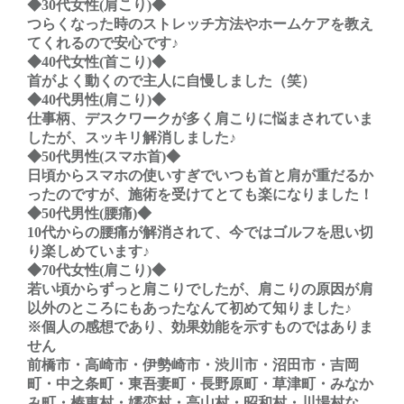
◆30代女性(肩こり)◆
つらくなった時のストレッチ方法やホームケアを教え
てくれるので安心です♪
◆40代女性(首こり)◆
首がよく動くので主人に自慢しました（笑）
◆40代男性(肩こり)◆
仕事柄、デスクワークが多く肩こりに悩まされていま
したが、スッキリ解消しました♪
◆50代男性(スマホ首)◆
日頃からスマホの使いすぎでいつも首と肩が重だるか
ったのですが、施術を受けてとても楽になりました！
◆50代男性(腰痛)◆
10代からの腰痛が解消されて、今ではゴルフを思い切
り楽しめています♪
◆70代女性(肩こり)◆
若い頃からずっと肩こりでしたが、肩こりの原因が肩
以外のところにもあったなんて初めて知りました♪
※個人の感想であり、効果効能を示すものではありま
せん
前橋市・高崎市・伊勢崎市・渋川市・沼田市・吉岡
町・中之条町・東吾妻町・長野原町・草津町・みなか
み町・榛東村・嬬恋村・高山村・昭和村・川場村な