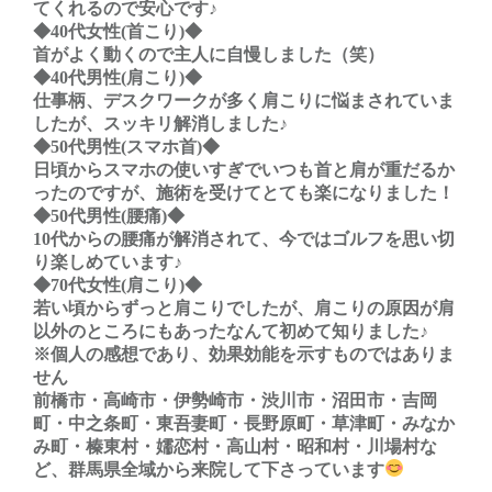
てくれるので安心です♪
◆40代女性(首こり)◆
首がよく動くので主人に自慢しました（笑）
◆40代男性(肩こり)◆
仕事柄、デスクワークが多く肩こりに悩まされていま
したが、スッキリ解消しました♪
◆50代男性(スマホ首)◆
日頃からスマホの使いすぎでいつも首と肩が重だるか
ったのですが、施術を受けてとても楽になりました！
◆50代男性(腰痛)◆
10代からの腰痛が解消されて、今ではゴルフを思い切
り楽しめています♪
◆70代女性(肩こり)◆
若い頃からずっと肩こりでしたが、肩こりの原因が肩
以外のところにもあったなんて初めて知りました♪
※個人の感想であり、効果効能を示すものではありま
せん
前橋市・高崎市・伊勢崎市・渋川市・沼田市・吉岡
町・中之条町・東吾妻町・長野原町・草津町・みなか
み町・榛東村・嬬恋村・高山村・昭和村・川場村な
ど、群馬県全域から来院して下さっています