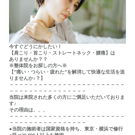
今すぐどうにかしたい！
【肩こり・首こり・ストレートネック・腰痛】は
ありませんか？？
※整体院をお探しの方へ※
【”痛い・つらい・疲れた”を解消して快適な生活を送
りませんか♪？】
－－－－－－－－－－－－－－－－－－－－－－－－
－－－－－－－－－－－－－－－－
当院は来院された多くの方にご満足いただいておりま
す♪
その理由は、、、
－－－－－－－－－－－－－－－－－－－－－－－－
－－－－－－－－－－－－－－－－
●当院の施術者は国家資格を持ち、東京・横浜で修行