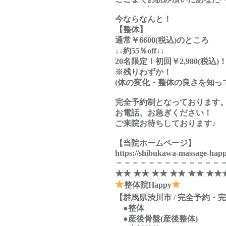
今ならなんと！
【整体】
通常￥6600(税込)のところ
↓↓約55％off↓↓
20名限定！初回￥2,980(税込)
※残りわずか！
(体の変化・整体の良さを知っ
完全予約制となっております
お電話、お急ぎください！
ご来院お待ちしております♪
【当院ホームページ】
https://shibukawa-massage-hap
－－－－－－－－－－－－－
★★ ★★ ★★ ★★ ★★ ★★
整体院Happy
【群馬県渋川市 / 完全予約・
●整体
●産後骨盤(産後整体)