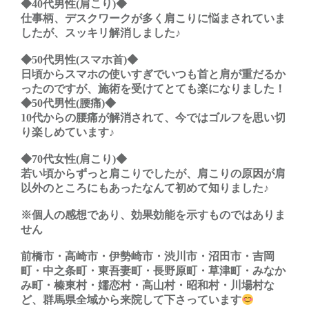
◆40代男性(肩こり)◆
仕事柄、デスクワークが多く肩こりに悩まされていま
したが、スッキリ解消しました♪
◆50代男性(スマホ首)◆
日頃からスマホの使いすぎでいつも首と肩が重だるか
ったのですが、施術を受けてとても楽になりました！
◆50代男性(腰痛)◆
10代からの腰痛が解消されて、今ではゴルフを思い切
り楽しめています♪
◆70代女性(肩こり)◆
若い頃からずっと肩こりでしたが、肩こりの原因が肩
以外のところにもあったなんて初めて知りました♪
※個人の感想であり、効果効能を示すものではありま
せん
前橋市・高崎市・伊勢崎市・渋川市・沼田市・吉岡
町・中之条町・東吾妻町・長野原町・草津町・みなか
み町・榛東村・嬬恋村・高山村・昭和村・川場村な
ど、群馬県全域から来院して下さっています