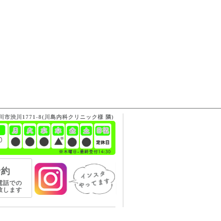
渋川市渋川1771-8(川島内科クリニック様 隣)
予約
電話での
致します