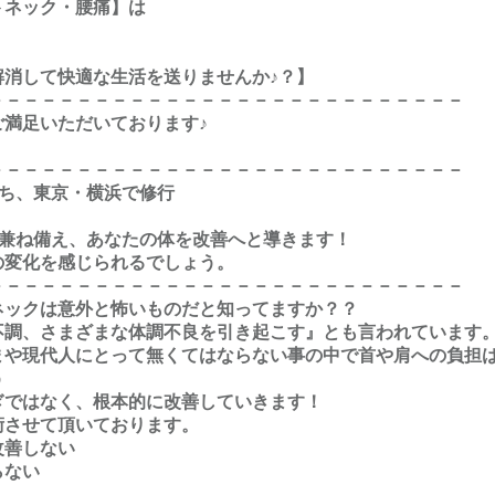
トネック・腰痛】は
解消して快適な生活を送りませんか♪？】
－－－－－－－－－－－－－－－－－－－－－－－－－－－
満足いただいております♪
－－－－－－－－－－－－－－－－－－－－－－－－－－－
持ち、東京・横浜で修行
”を兼ね備え、あなたの体を改善へと導きます！
の変化を感じられるでしょう。
－－－－－－－－－－－－－－－－－－－－－－－－－－－
ネックは意外と怖いものだと知ってますか？？
不調、さまざまな体調不良を引き起こす』とも言われています
まや現代人にとって無くてはならない事の中で首や肩への負担
う
ぎではなく、根本的に改善していきます！
術させて頂いております。
改善しない
らない