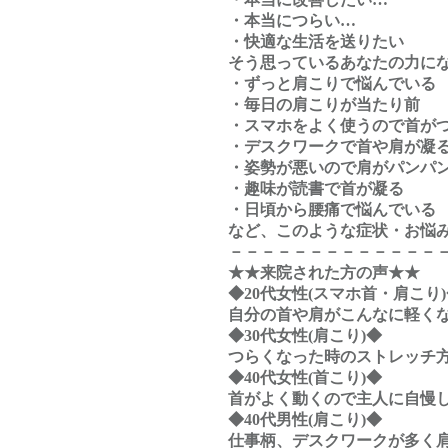
・本当につらい…
・快適な生活を送りたい
そう思っているあなたの力に
・ずっと肩こりで悩んでいる
・毎日の肩こりが当たり前
・スマホをよく使うので首が
・デスクワークで首や肩が凝
・姿勢が悪いので肩がパンパ
・趣味が読書で首が凝る
・日頃から腰痛で悩んでいる
など、このような症状・お悩
－－－－－－－－－－－－－
★★来院された方の声★★
◆20代女性(スマホ首・肩こり
自分の首や肩がこんなに軽く
◆30代女性(肩こり)◆
つらくなった時のストレッチ
◆40代女性(首こり)◆
首がよく動くので主人に自慢
◆40代男性(肩こり)◆
仕事柄、デスクワークが多く