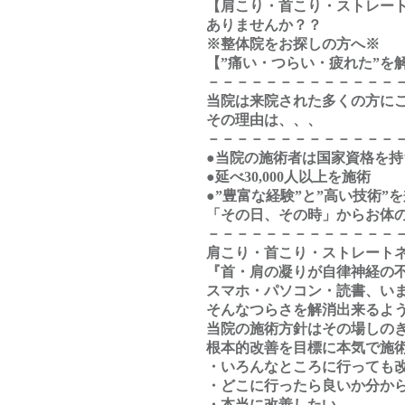
【肩こり・首こり・ストレー
ありませんか？？
※整体院をお探しの方へ※
【”痛い・つらい・疲れた”を
－－－－－－－－－－－－－
当院は来院された多くの方にご
その理由は、、、
－－－－－－－－－－－－－
●当院の施術者は国家資格を
●延べ30,000人以上を施術
●”豊富な経験”と”高い技術
「その日、その時」からお体
－－－－－－－－－－－－－
肩こり・首こり・ストレート
『首・肩の凝りが自律神経の
スマホ・パソコン・読書、い
そんなつらさを解消出来るよ
当院の施術方針はその場しの
根本的改善を目標に本気で施
・いろんなところに行っても
・どこに行ったら良いか分か
・本当に改善したい…