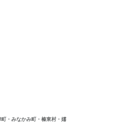
津町・みなかみ町・榛東村・嬬