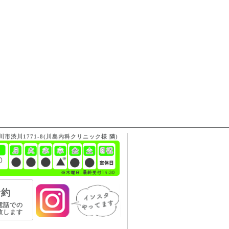
渋川市渋川1771-8(川島内科クリニック様 隣)
予約
電話での
致します