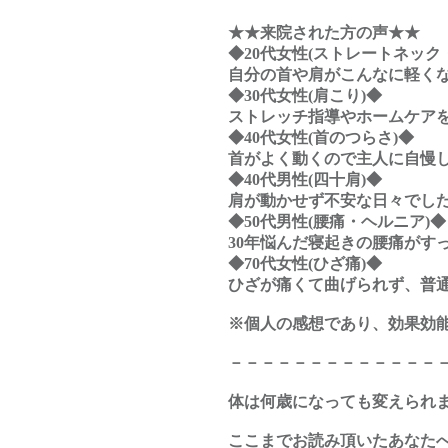
★★来院された方の声★★
◆20代女性(ストレートネック
自分の首や肩がこんなに軽くな
◆30代女性(肩こり)◆
ストレッチ指導やホームケアを
◆40代女性(首のつらさ)◆
首がよく動くので主人に自慢
◆40代男性(四十肩)◆
肩が動かせず不安な日々でし
◆50代男性(腰痛・ヘルニア)◆
30年悩んだ寝起きの腰痛がす
◆70代女性(ひざ痛)◆
ひざが痛くて曲げられず、普
※個人の感想であり、効果効
－－－－－－－－－－－－－
体は何歳になっても変えられ
ここまでお読み頂いたあなたへ