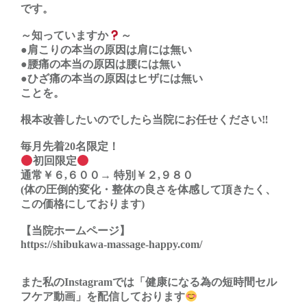
です。
～知っていますか
～
●肩こりの本当の原因は肩には無い
●腰痛の本当の原因は腰には無い
●ひざ痛の本当の原因はヒザには無い
ことを。
根本改善したいのでしたら当院にお任せください‼︎
毎月先着20名限定！
初回限定
通常￥６,６００→ 特別￥２,９８０
(体の圧倒的変化・整体の良さを体感して頂きたく、
この価格にしております)
【当院ホームページ】
https://shibukawa-massage-happy.com/
また私のInstagramでは「健康になる為の短時間セル
フケア動画」を配信しております