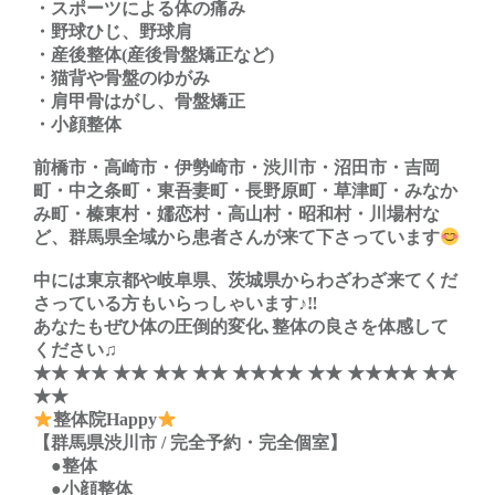
・スポーツによる体の痛み
・野球ひじ、野球肩
・産後整体(産後骨盤矯正など)
・猫背や骨盤のゆがみ
・肩甲骨はがし、骨盤矯正
・小顔整体
前橋市・高崎市・伊勢崎市・渋川市・沼田市・吉岡
町・中之条町・東吾妻町・長野原町・草津町・みなか
み町・榛東村・嬬恋村・高山村・昭和村・川場村な
ど、群馬県全域から患者さんが来て下さっています
中には東京都や岐阜県、茨城県からわざわざ来てくだ
さっている方もいらっしゃいます♪‼︎
あなたもぜひ体の圧倒的変化､整体の良さを体感して
ください♫
★★ ★★ ★★ ★★ ★★ ★★
★★ ★★ ★★★★ ★★
★★
整体院Happy
【群馬県渋川市 / 完全予約・完全個室】
●整体
●小顔整体