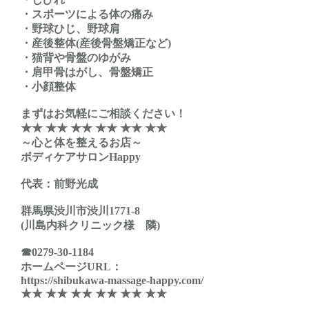
・スポーツによる体の痛み
・野球ひじ、野球肩
・産後整体(産後骨盤矯正など)
・猫背や骨盤のゆがみ
・肩甲骨はがし、骨盤矯正
・小顔整体
まずはお気軽にご相談ください！
★★ ★★ ★★ ★★ ★★ ★★
～心と体を整えるお店～
ボディケアサロンHappy
代表：前野光成
群馬県渋川市渋川1771-8
(川島内科クリニック様 隣)
☎0279-30-1184
ホームページURL：
https://shibukawa-massage-happy.com/
★★ ★★ ★★ ★★ ★★ ★★