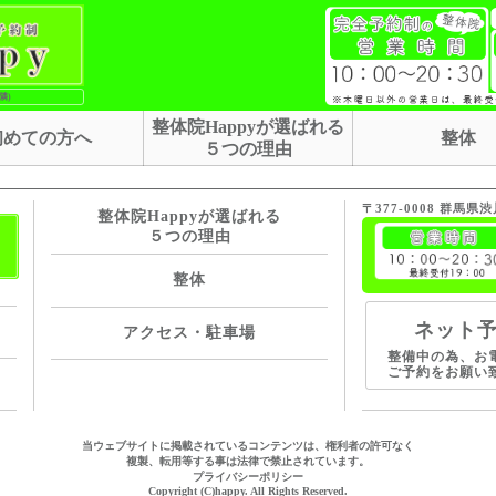
隣)
整体院Happyが選ばれる
初めての方へ
整体
５つの理由
〒377-0008 群馬県
整体院Happyが選ばれる
５つの理由
整体
ネット
アクセス・駐車場
整備中の為、お
ご予約をお願い
当ウェブサイトに掲載されているコンテンツは、権利者の許可なく
複製、転用等する事は法律で禁止されています。
プライバシーポリシー
Copyright (C)happy. All Rights Reserved.