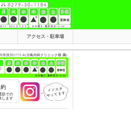
アクセス・駐車場
渋川市渋川1771-8(川島内科クリニック様 隣)
予約
電話での
致します