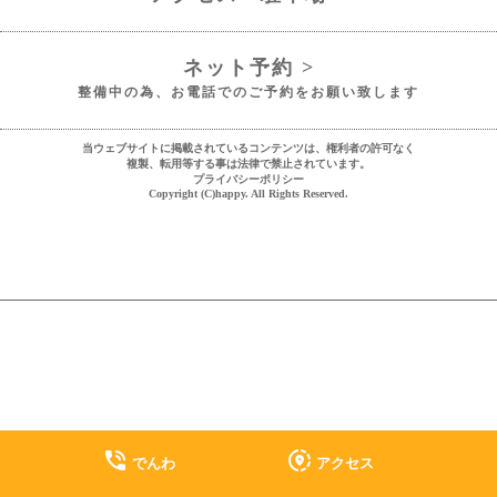
ネット予約 >
整備中の為、お電話でのご予約をお願い致します
当ウェブサイトに掲載されているコンテンツは、権利者の許可なく
複製、転用等する事は法律で禁止されています。
プライバシーポリシー
Copyright (C)happy. All Rights Reserved.
phone_in_talk
share_location
でんわ
アクセス