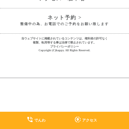
ネット予約 >
整備中の為、お電話でのご予約をお願い致します
当ウェブサイトに掲載されているコンテンツは、権利者の許可なく
複製、転用等する事は法律で禁止されています。
プライバシーポリシー
Copyright (C)happy. All Rights Reserved.
phone_in_talk
share_location
でんわ
アクセス