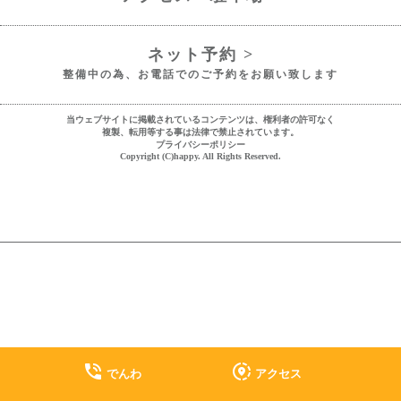
ネット予約 >
整備中の為、お電話でのご予約をお願い致します
当ウェブサイトに掲載されているコンテンツは、権利者の許可なく
複製、転用等する事は法律で禁止されています。
プライバシーポリシー
Copyright (C)happy. All Rights Reserved.
phone_in_talk
share_location
でんわ
アクセス